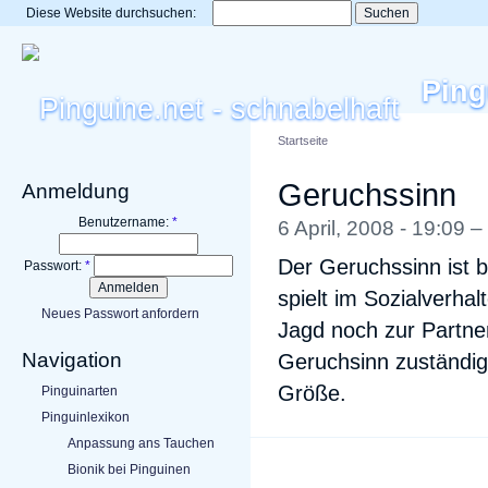
Diese Website durchsuchen:
Ping
Startseite
Geruchssinn
Anmeldung
Benutzername:
*
6 April, 2008 - 19:09 –
Der Geruchssinn ist b
Passwort:
*
spielt im Sozialverha
Neues Passwort anfordern
Jagd noch zur Partner
Navigation
Geruchsinn zuständig 
Größe.
Pinguinarten
Pinguinlexikon
Anpassung ans Tauchen
Bionik bei Pinguinen