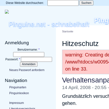
Diese Website durchsuchen:
Ping
Startseite
Hitzeschutz
Anmeldung
Benutzername:
*
warning: Creating de
Passwort:
*
/www/htdocs/w00954
on line 33.
Neues Passwort anfordern
Verhaltensanp
Navigation
14 April, 2008 - 20:55
Pinguinarten
Pinguinlexikon
Grundsätzlich versuc
gehen.
Impressum
Literaturverzeichnis