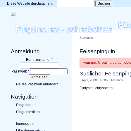
Diese Website durchsuchen:
Pin
Startseite
Anmeldung
Felsenpinguin
Benutzername:
*
warning: Creating default ob
Passwort:
*
Südlicher Felsenpin
6 April, 2008 - 18:06 – Matthias
Neues Passwort anfordern
Eudyptes chrysocome
Navigation
Pinguinarten
Pinguinlexikon
Impressum
Literaturverzeichnis