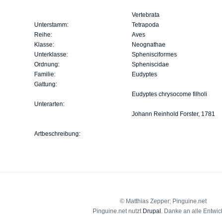
Vertebrata
Unterstamm:
Tetrapoda
Reihe:
Aves
Klasse:
Neognathae
Unterklasse:
Sphenisciformes
Ordnung:
Spheniscidae
Familie:
Eudyptes
Gattung:
Eudyptes chrysocome filholi
Unterarten:
Johann Reinhold Forster, 1781
Artbeschreibung:
© Matthias Zepper; Pinguine.net
Pinguine.net nutzt
Drupal
. Danke an alle Entwick