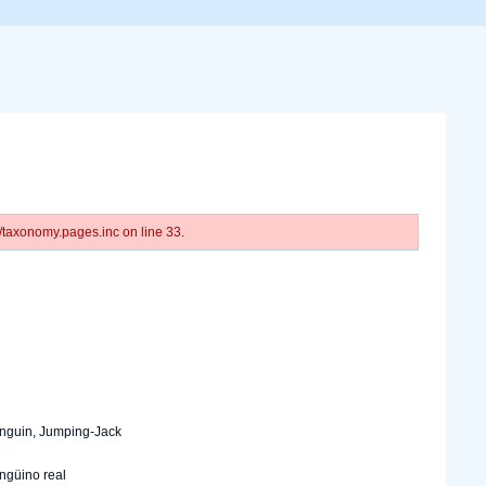
taxonomy.pages.inc on line 33.
nguin, Jumping-Jack
ngüino real