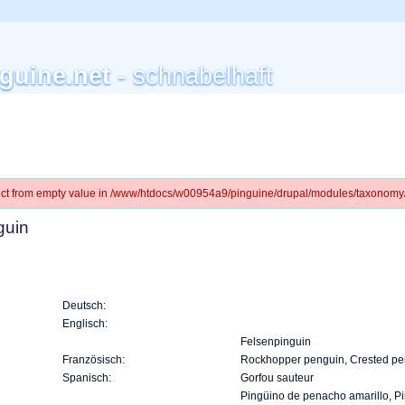
guine.net
- schnabelhaft
ject from empty value in /www/htdocs/w00954a9/pinguine/drupal/modules/taxonomy/
guin
Deutsch:
Englisch:
Felsenpinguin
Französisch:
Rockhopper penguin, Crested pe
Spanisch:
Gorfou sauteur
Pingüino de penacho amarillo, Pi